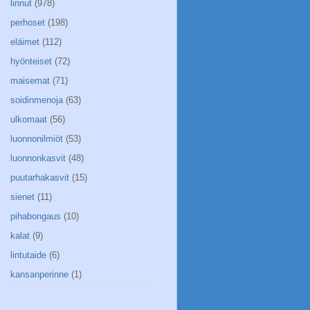
linnut
(978)
perhoset
(198)
eläimet
(112)
hyönteiset
(72)
maisemat
(71)
soidinmenoja
(63)
ulkomaat
(56)
luonnonilmiöt
(53)
luonnonkasvit
(48)
puutarhakasvit
(15)
sienet
(11)
pihabongaus
(10)
kalat
(9)
lintutaide
(6)
kansanperinne
(1)