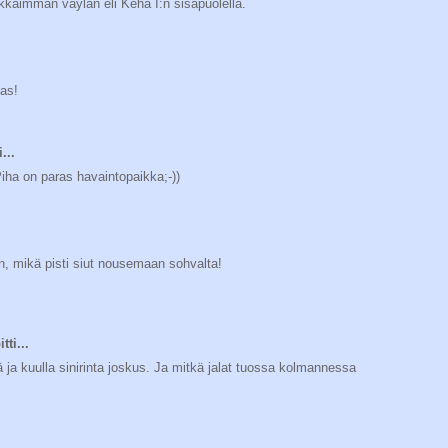
kaimman väylän eli Kehä I:n sisäpuolella.
kas!
...
iha on paras havaintopaikka;-))
n, mikä pisti siut nousemaan sohvalta!
tti...
 ja kuulla sinirinta joskus. Ja mitkä jalat tuossa kolmannessa