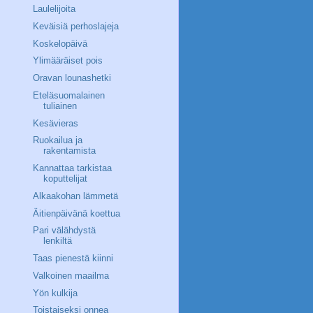
Laulelijoita
Keväisiä perhoslajeja
Koskelopäivä
Ylimääräiset pois
Oravan lounashetki
Eteläsuomalainen
tuliainen
Kesävieras
Ruokailua ja
rakentamista
Kannattaa tarkistaa
koputtelijat
Alkaakohan lämmetä
Äitienpäivänä koettua
Pari välähdystä
lenkiltä
Taas pienestä kiinni
Valkoinen maailma
Yön kulkija
Toistaiseksi onnea