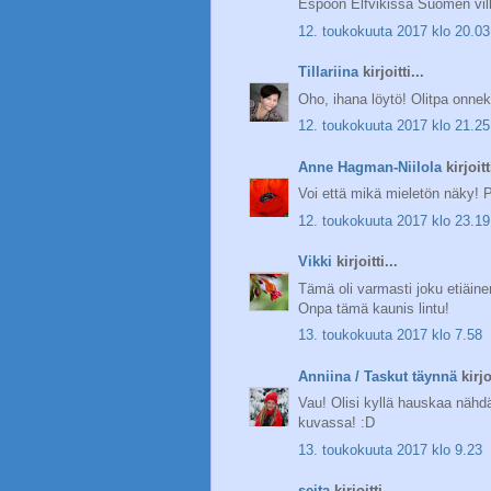
Espoon Elfvikissä Suomen vilk
12. toukokuuta 2017 klo 20.03
Tillariina
kirjoitti...
Oho, ihana löytö! Olitpa onne
12. toukokuuta 2017 klo 21.25
Anne Hagman-Niilola
kirjoitti
Voi että mikä mieletön näky! P
12. toukokuuta 2017 klo 23.19
Vikki
kirjoitti...
Tämä oli varmasti joku etiäine
Onpa tämä kaunis lintu!
13. toukokuuta 2017 klo 7.58
Anniina / Taskut täynnä
kirjoi
Vau! Olisi kyllä hauskaa nähdä
kuvassa! :D
13. toukokuuta 2017 klo 9.23
seita
kirjoitti...