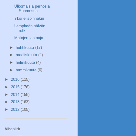
Ulkomaisia perhosia
Suomessa
Yksi elispinnakin
Lämpimän päivän
retki
Matojen jahtaaja
►
huhtikuuta
(17)
►
maaliskuuta
(2)
►
helmikuuta
(4)
►
tammikuuta
(6)
►
2016
(115)
►
2015
(176)
►
2014
(158)
►
2013
(163)
►
2012
(105)
Aihepiirit