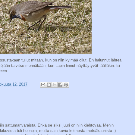
issustakaan tullut mitään, kun on niin kylmää ollut. En halunnut lähteä
öjään tarvitse mennäkään, kun Lapin linnut näyttäytyvät täälläkin. Ei
teen.
kokuuta 12, 2017
in sattumanvaraista. Ehkä se siksi juuri on niin kiehtovaa. Menin
ikuvista tuli huonoja, mutta sain kuvia kolmesta metsäkauriista :)