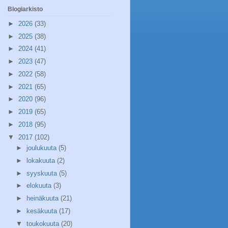
Blogiarkisto
►
2026
(33)
►
2025
(38)
►
2024
(41)
►
2023
(47)
►
2022
(58)
►
2021
(65)
►
2020
(96)
►
2019
(65)
►
2018
(95)
▼
2017
(102)
►
joulukuuta
(5)
►
lokakuuta
(2)
►
syyskuuta
(5)
►
elokuuta
(3)
►
heinäkuuta
(21)
►
kesäkuuta
(17)
▼
toukokuuta
(20)