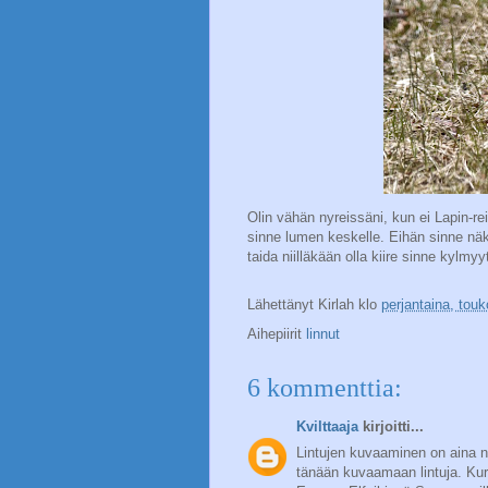
Olin vähän nyreissäni, kun ei Lapin-re
sinne lumen keskelle. Eihän sinne näk
taida niilläkään olla kiire sinne kylmyy
Lähettänyt
Kirlah
klo
perjantaina, tou
Aihepiirit
linnut
6 kommenttia:
Kvilttaaja
kirjoitti...
Lintujen kuvaaminen on aina ni
tänään kuvaamaan lintuja. Kurk